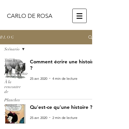
CARLO DE ROSA
B L O G
Scénario
Tous les
Comment écrire une histoire
articles
?
Photographie
25 avr. 2020
4 min de lecture
À la
rencontre
de
Planches
contact
Qu'est-ce qu'une histoire ?
Scénario
25 avr. 2020
2 min de lecture