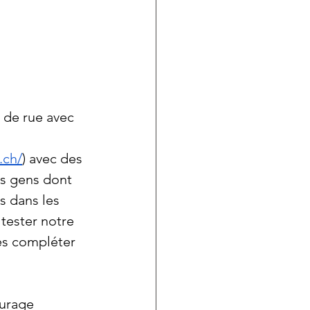
 de rue avec 
.ch/
) avec des 
es gens dont 
s dans les 
tester notre 
es compléter 
ourage 