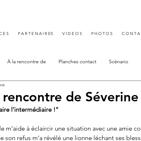
 C E S
P A R T E N A I R ES
V I D E O S
P H O T O S
C O N T A
À la rencontre de
Planches contact
Scénario
ure
a rencontre de Séverine
aire l’intermédiaire !”
lle m’aide à éclaircir une situation avec une amie 
e son refus m’a révélé une lionne léchant ses bless