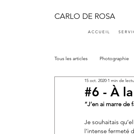
CARLO DE ROSA
A C C U E I L
S E R V I
Tous les articles
Photographie
15 oct. 2020
1 min de lect
#6 - À l
“J’en ai marre de f
Je souhaitais qu’e
l’intense fermeté d