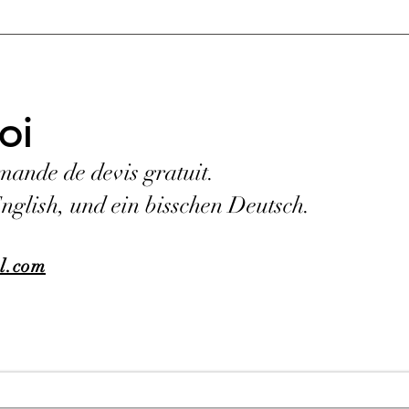
#10 
# 11 - À la rencontre de
Malcolm
oi
mande de devis gratuit.
English, und ein bisschen Deutsch.
il.com