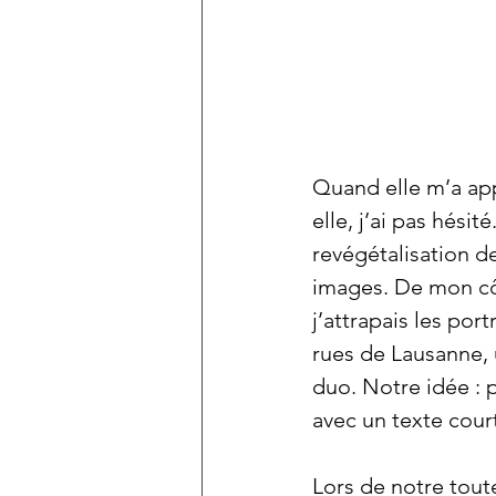
Quand elle m’a app
elle, j’ai pas hésit
revégétalisation 
de
images. De mon côt
j’attrapais les por
rues de Lausanne, u
duo. Notre idée : 
avec un texte court
Lors de notre tout