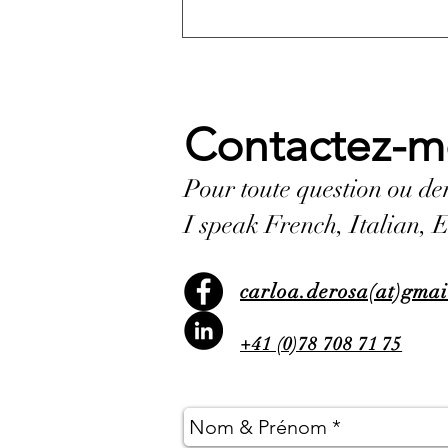
#12 - À la rencontre d'Yves
& Simbo
Contactez-m
Pour toute question ou de
I speak French, Italian, 
carloa.derosa(at)gma
+41 (0)78 708 71 75