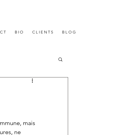
 C T
B I O
C L I E N T S
B L O G
commune, mais 
ures, 
ne 