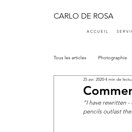
CARLO DE ROSA
A C C U E I L
S E R V I
Tous les articles
Photographie
25 avr. 2020
4 min de lectu
Comment 
“I have rewritten -
pencils outlast thei