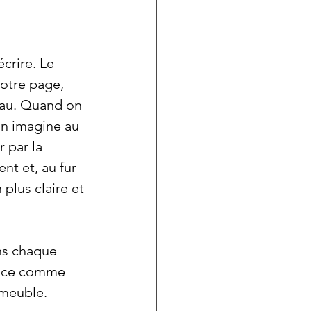
crire. Le 
votre page, 
eau. Quand on 
n imagine au 
 par la 
nt et, au fur 
plus claire et 
ns chaque 
lace comme 
 meuble. 