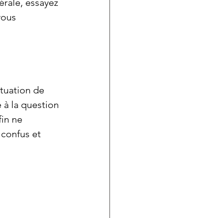
rale, essayez 
vous 
tuation de 
 à la question 
fin ne 
confus et 