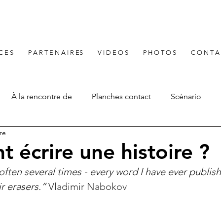
 C E S
P A R T E N A I R ES
V I D E O S
P H O T O S
C O N T A
À la rencontre de
Planches contact
Scénario
re
écrire une histoire ?
 often several times - every word I have ever publish
r erasers.
” 
Vladimir Nabokov