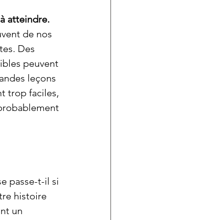
 à atteindre.
vent de nos 
tes. Des 
ibles peuvent 
andes leçons 
t trop faciles, 
 probablement 
e passe-t-il si 
tre histoire 
nt un 