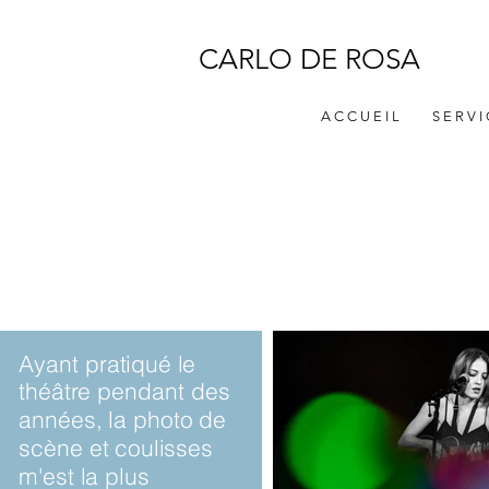
CARLO DE ROSA
A C C U E I L
S E R V I
Ayant pratiqué le
théâtre pendant des
années, la photo de
scène et coulisses
m'est la plus