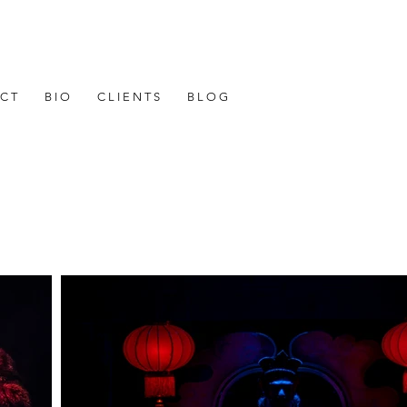
 C T
B I O
C L I E N T S
B L O G