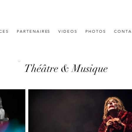
 C E S
P A R T E N A I R ES
V I D E O S
P H O T O S
C O N T A
Théâtre & Musique