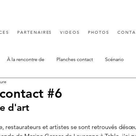
 C E S
P A R T E N A I R ES
V I D E O S
P H O T O S
C O N T A
À la rencontre de
Planches contact
Scénario
ture
contact #6
e d'art
e, restaurateurs et artistes se sont retrouvés désœ