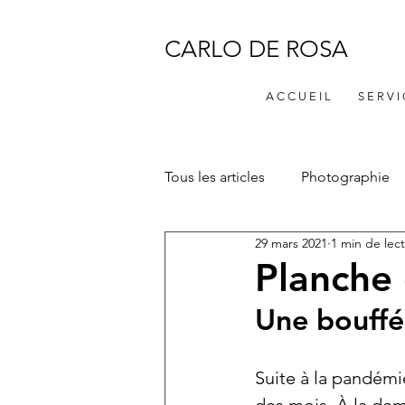
CARLO DE ROSA
A C C U E I L
S E R V I
Tous les articles
Photographie
29 mars 2021
1 min de lec
Planche 
Une bouffé
Suite à la pandémi