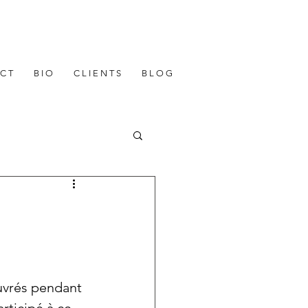
 C T
B I O
C L I E N T S
B L O G
uvrés pendant 