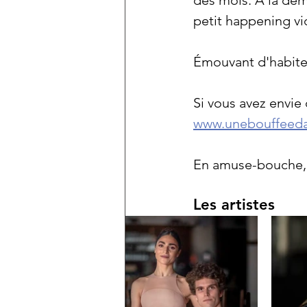
des mois. À la dem
petit happening vid
Émouvant d'habite
Si vous avez envie 
www.unebouffeeda
En amuse-bouche,
Les artistes