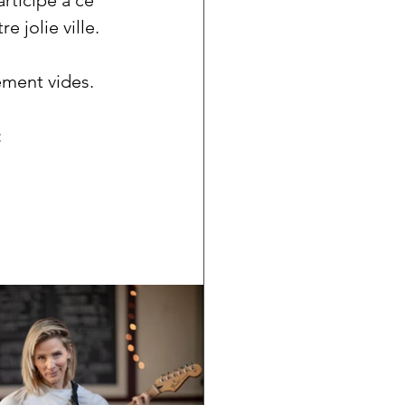
rticipé à ce 
e jolie ville.
ment vides. 
 