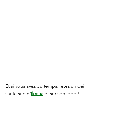
Et si vous avez du temps, jetez un oeil 
sur le site d'
Ileana
 et sur son logo !
À tout bientôt pour la 
2e partie
 !
Photographie