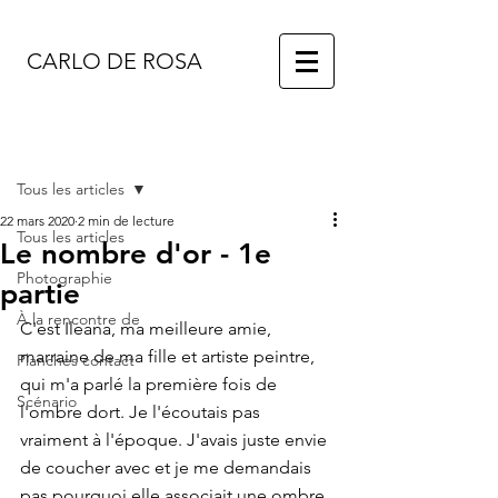
CARLO DE ROSA
Post
Tous les articles
22 mars 2020
2 min de lecture
Tous les articles
Le nombre d'or - 1e
Photographie
partie
À la rencontre de
C'est Ileana, ma meilleure amie, 
marraine de ma fille et artiste peintre, 
Planches contact
qui m'a parlé la première fois de 
Scénario
l'ombre dort. Je l'écoutais pas 
vraiment à l'époque. J'avais juste envie 
de coucher avec et je me demandais 
pas pourquoi elle associait une ombre 